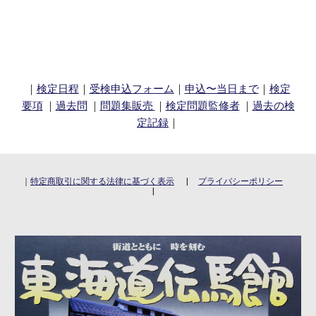
｜
検定日程
｜
受検申込フォーム
｜
申込〜当日まで
｜
検定
要項
｜
過去問
｜
問題集販売
｜
検定問題監修者
｜
過去の検
定記録
｜
｜
特定商取引に関する法律に基づく表示
|
プライバシーポリシー
|