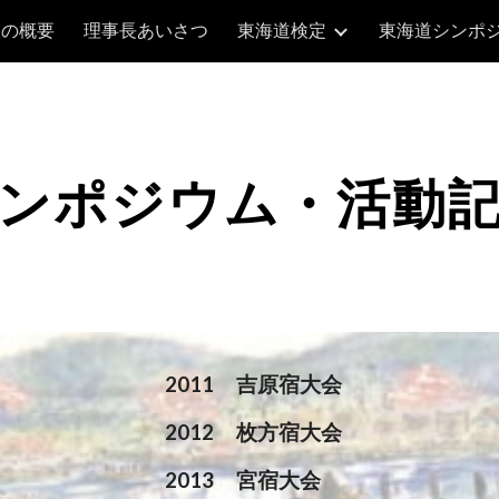
人の概要
理事長あいさつ
東海道検定
東海道シンポ
ip to main content
Skip to navigat
ンポジウム・活動
2011
吉原宿大会
2012
枚方宿大会
2013
宮宿大会