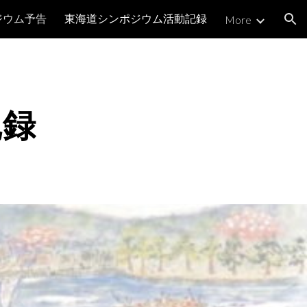
ジウム予告
東海道シンポジウム活動記録
More
ion
記録