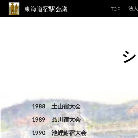
東海道宿駅会議
法
TOP
Sk
シ
1988
土山宿大会
1989
品川宿大会
1990
池鯉鮒宿大会